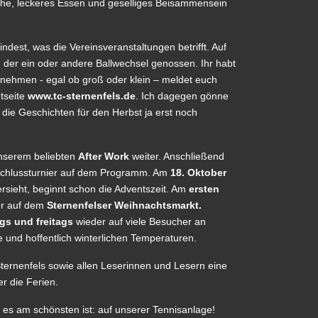
äche, leckeres Essen und geselliges Beisammensein
dest, was die Vereinsveranstaltungen betrifft. Auf
und der ein oder andere Ballwechsel genossen. Ihr habt
 nehmen - egal ob groß oder klein – meldet euch
etseite
www.tc-sternenfels.de
. Ich dagegen gönne
die Geschichten für den Herbst ja erst noch
nserem beliebten
After Work
weiter. Anschließend
chlussturnier auf dem Programm. Am
18. Oktober
rsieht, beginnt schon die Adventszeit. Am
ersten
der auf dem
Sternenfelser Weihnachtsmarkt.
gs und freitags
wieder auf viele Besucher an
 und hoffentlich winterlichen Temperaturen.
ternenfels sowie allen Leserinnen und Lesern eine
r die Ferien.
es am schönsten ist: auf unserer Tennisanlage!