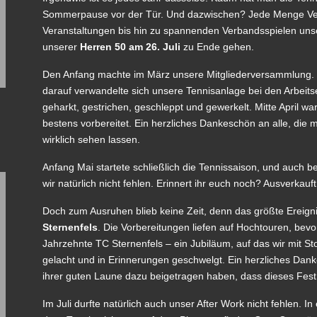
Sommerpause vor der Tür. Und dazwischen? Jede Menge Ver
Veranstaltungen bis hin zu spannenden Verbandsspielen uns
unserer
Herren 50
am 26. Juli
zu Ende gehen.
Den Anfang machte im März unsere Mitgliederversammlung. Es
darauf verwandelte sich unsere Tennisanlage bei den Arbeitse
geharkt, gestrichen, geschleppt und gewerkelt. Mitte April w
bestens vorbereitet. Ein herzliches Dankeschön an alle, die
wirklich sehen lassen.
Anfang Mai startete schließlich die Tennissaison, und auch b
wir natürlich nicht fehlen. Erinnert ihr euch noch? Ausverkauft
Doch zum Ausruhen blieb keine Zeit, denn das größte Ereign
Sternenfels
. Die Vorbereitungen liefen auf Hochtouren, bevo
Jahrzehnte TC Sternenfels – ein Jubiläum, auf das wir mit S
gelacht und in Erinnerungen geschwelgt. Ein herzliches Dankes
ihrer guten Laune dazu beigetragen haben, dass dieses Fe
Im Juli durfte natürlich auch unser After Work nicht fehlen. 