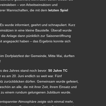
einsleben – von Arbeitseinsätzen und
erer Mannschaften, die mit dem
letzten Spiel
 wurde informiert, geehrt und schnapuliert. Kurz
insätzen in eine kleine Baustelle. Überall wurde
ar die Anlage dann pünktlich zur Saisoneröffnung
 mit angepackt haben – das Ergebnis konnte sich
eim Dorfplatzfest der Gemeinde, Mitte Mai, durften
!
is des Jahres stand noch bevor:
50 Jahre TC
r es am 20. Juni endlich so weit war. Fünf
tolz zurückblicken dürfen. Gemeinsam wurde gefeiert,
chön an alle, die mit ihrer Zeit, ihrem Einsatz und
st zu einem rundum gelungenen Jubiläum wurde.
In entspannter Atmosphäre zeigte sich einmal mehr,