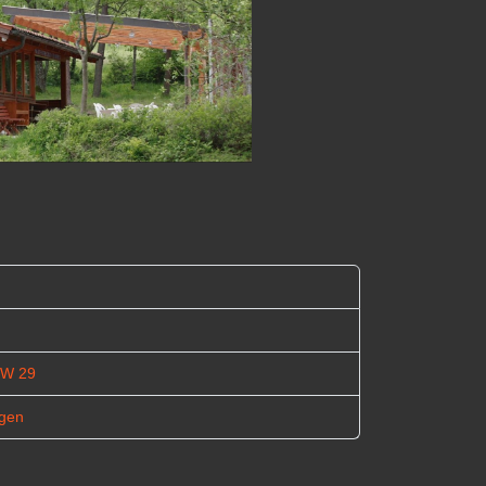
KW 29
ngen