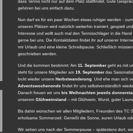
dass Tennis nicht nur auf dem Platz stattfindet. Gute Gespr
gehören bei uns einfach dazu.
Nun darf es für ein paar Wochen etwas ruhiger werden - zumin
unseren Plätzen wird natürlich weiterhin trainiert, gespielt 
Interesse und wollt auch mal den Tennisschläger in die Hand
gerne bei uns. Die Kontaktdaten findet ihr auf unserer Intern
mir Urlaub und eine kleine Schreibpause. Schließlich müssen 
geschrieben werden.
Und die kommen bestimmt: Am
11. September
geht es mit u
steht für unsere Mitglieder am
19. September
das Saisonabs
lockt wieder unsere
Herbstwanderung
. Und ehe man sich ve
Adventswochenende
findet ihr uns selbstverständlich wie
Danach freuen wir uns
bis Weihnachten jeweils donnersta
unserem
Glühweinstand
– mit Glühwein, Wurst, guter Laune
Bis dahin wünschen wir allen Mitgliedern, Freunden des TC S
erholsame Sommerzeit. Genießt die Sonne, euren Urlaub ode
Wir sehen uns nach der Sommerpause – spätestens dort, wo 