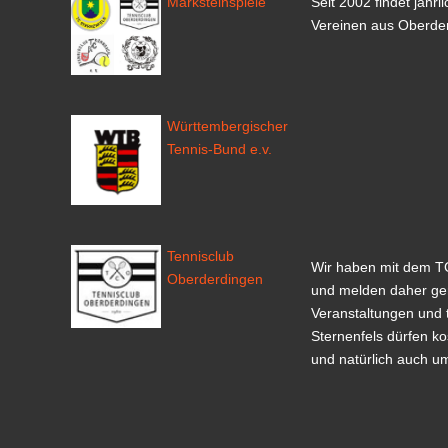
Marksteinspiele
Seit 2002 findet jäh
Vereinen aus Oberder
Württembergischer
Tennis-Bund e.v.
Tennisclub
Wir haben mit dem T
Oberderdingen
und melden daher ge
Veranstaltungen und 
Sternenfels dürfen ko
und natürlich auch u